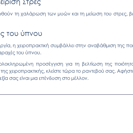
είριση Στρες
οωθούν τη
χαλάρωση
των μυών και τη
μείωση του στρες
, 
ας του ύπνου
υργία
, η χειροπρακτική συμβάλλει στην αναβάθμιση της
πο
αραχές του ύπνου.
ολοκληρωμένη προσέγγιση για τη βελτίωση της ποιότητα
της χειροπρακτικής
, κλείστε τώρα το ραντεβού σας. Αφήστ
ξία σας είναι μια επένδυση στο μέλλον.