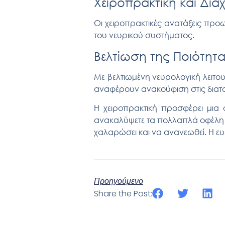
Χειροπρακτική και Διαχ
Οι χειροπρακτικές ανατάξεις πρ
του νευρικού συστήματος.
Βελτίωση της Ποιότητ
Με βελτιωμένη
νευρολογική λειτο
αναφέρουν ανακούφιση στις διατ
Η χειροπρακτική προσφέρει μια 
ανακαλύψετε
τα πολλαπλά οφέλη 
χαλαρώσει και να ανανεωθεί. Η ευε
Προηγούμενο
Share the Post: