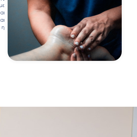
με
αι
αι
 η