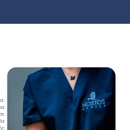
α.
ια
σε
ία
ής