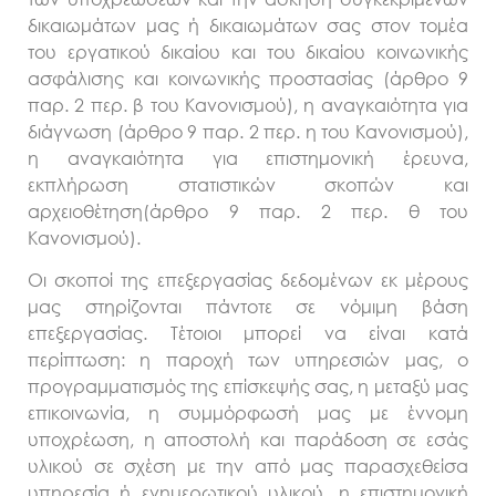
δικαιωμάτων μας ή δικαιωμάτων σας στον τομέα
του εργατικού δικαίου και του δικαίου κοινωνικής
ασφάλισης και κοινωνικής προστασίας (άρθρο 9
παρ. 2 περ. β του Κανονισμού), η αναγκαιότητα για
διάγνωση (άρθρο 9 παρ. 2 περ. η του Κανονισμού),
η αναγκαιότητα για επιστημονική έρευνα,
εκπλήρωση στατιστικών σκοπών και
αρχειοθέτηση(άρθρο 9 παρ. 2 περ. θ του
Κανονισμού).
Οι σκοποί της επεξεργασίας δεδομένων εκ μέρους
μας στηρίζονται πάντοτε σε νόμιμη βάση
επεξεργασίας. Τέτοιοι μπορεί να είναι κατά
περίπτωση: η παροχή των υπηρεσιών μας, ο
προγραμματισμός της επίσκεψής σας, η μεταξύ μας
επικοινωνία, η συμμόρφωσή μας με έννομη
υποχρέωση, η αποστολή και παράδοση σε εσάς
υλικού σε σχέση με την από μας παρασχεθείσα
υπηρεσία ή ενημερωτικού υλικού, η επιστημονική