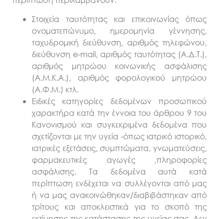
Στοιχεία ταυτότητας και επικοινωνίας όπως
ονοματεπώνυμο, ημερομηνία γέννησης,
ταχυδρομική διεύθυνση, αριθμός τηλεφώνου,
διεύθυνση e-mail, αριθμός ταυτότητας (Α.Δ.Τ.),
αριθμός μητρώου κοινωνικής ασφάλισης
(Α.Μ.Κ.Α.), αριθμός φορολογικού μητρώου
(Α.Φ.Μ.) κτλ.
Ειδικές κατηγορίες δεδομένων προσωπικού
χαρακτήρα κατά την έννοια του άρθρου 9 του
Κανονισμού και συγκεκριμένα δεδομένα που
σχετίζονται με την υγεία -όπως ιατρικό ιστορικό,
ιατρικές εξετάσεις, συμπτώματα, γνωματεύσεις,
φαρμακευτικές αγωγές ,πληροφορίες
ασφάλισης. Τα δεδομένα αυτά κατά
περίπτωση ενδέχεται να συλλέγονται από μας
ή να μας ανακοινώθηκαν/διαβιβάστηκαν από
τρίτους και αποκλειστικά για το σκοπό της
εκτίμησης της κατάστασης της υγείας σας. Δεν