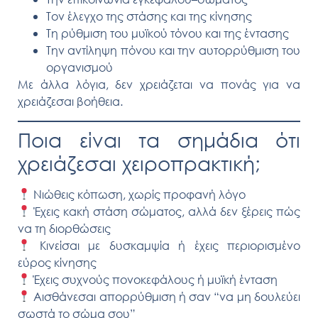
Τον
έλεγχο της στάσης και της κίνησης
Τη
ρύθμιση του μυϊκού τόνου και της έντασης
Την
αντίληψη πόνου
και την
αυτορρύθμιση
του
οργανισμού
Με άλλα λόγια,
δεν χρειάζεται να πονάς για να
χρειάζεσαι βοήθεια.
Ποια είναι τα σημάδια ότι
χρειάζεσαι χειροπρακτική;
Νιώθεις
κόπωση
, χωρίς προφανή λόγο
Έχεις
κακή στάση σώματος
, αλλά δεν ξέρεις πώς
να τη διορθώσεις
Κινείσαι με
δυσκαμψία
ή έχεις περιορισμένο
εύρος κίνησης
Έχεις συχνούς πονοκεφάλους ή μυϊκή ένταση
Αισθάνεσαι
απορρύθμιση
ή σαν “να μη δουλεύει
σωστά το σώμα σου”