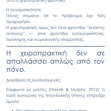
από τη χειροπρακτική φροντίδα.
Η πραγματικότητα;
Πόνος σημαίνει ότι το πρόβλημα έχει ήδη
προχωρήσει.
Η χειροπρακτική όμως δεν είναι φροντίδα “έκτακτης
ανάγκης” — είναι φροντίδα
λειτουργικότητας,
πρόληψης και νευρολογικής ισορροπίας
.
Η χειροπρακτική δεν σε
απαλλάσσει απλώς από τον
πόνο.
Διορθώνει τις δυσλειτουργίες.
Σύμφωνα με μελέτες (Haavik & Murphy, 2012), η
καλή λειτουργία της σπονδυλικής στήλης επηρεάζει
άμεσα:
Την
επικοινωνία εγκεφάλου–σώματος