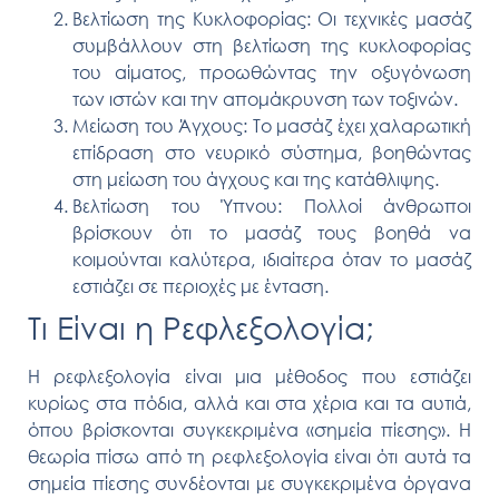
Βελτίωση της Κυκλοφορίας:
Οι τεχνικές μασάζ
συμβάλλουν στη βελτίωση της κυκλοφορίας
του αίματος, προωθώντας την οξυγόνωση
των ιστών και την απομάκρυνση των τοξινών.
Μείωση του Άγχους:
Το μασάζ έχει χαλαρωτική
επίδραση στο νευρικό σύστημα, βοηθώντας
στη μείωση του άγχους και της κατάθλιψης.
Βελτίωση του Ύπνου:
Πολλοί άνθρωποι
βρίσκουν ότι το μασάζ τους βοηθά να
κοιμούνται καλύτερα, ιδιαίτερα όταν το μασάζ
εστιάζει σε περιοχές με ένταση.
Τι Είναι η Ρεφλεξολογία;
Η ρεφλεξολογία είναι μια μέθοδος που εστιάζει
κυρίως στα πόδια, αλλά και στα χέρια και τα αυτιά,
όπου βρίσκονται συγκεκριμένα «σημεία πίεσης». Η
θεωρία πίσω από τη ρεφλεξολογία είναι ότι αυτά τα
σημεία πίεσης συνδέονται με συγκεκριμένα όργανα