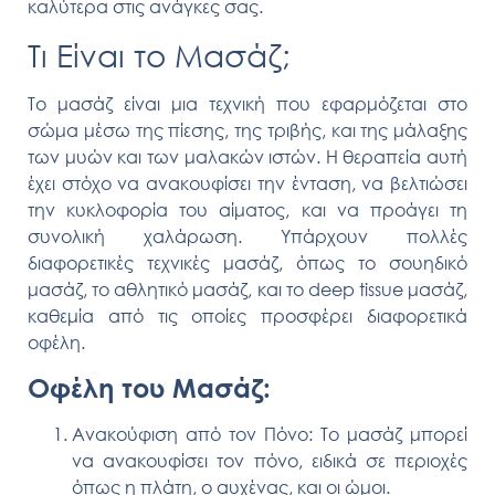
καλύτερα στις ανάγκες σας.
Τι Είναι το Μασάζ;
Το μασάζ είναι μια τεχνική που εφαρμόζεται στο
σώμα μέσω της πίεσης, της τριβής, και της μάλαξης
των μυών και των μαλακών ιστών. Η θεραπεία αυτή
έχει στόχο να ανακουφίσει την ένταση, να βελτιώσει
την κυκλοφορία του αίματος, και να προάγει τη
συνολική χαλάρωση. Υπάρχουν πολλές
διαφορετικές τεχνικές μασάζ, όπως το σουηδικό
μασάζ, το αθλητικό μασάζ, και το deep tissue μασάζ,
καθεμία από τις οποίες προσφέρει διαφορετικά
οφέλη.
Οφέλη του Μασάζ:
Ανακούφιση από τον Πόνο:
Το μασάζ μπορεί
να ανακουφίσει τον πόνο, ειδικά σε περιοχές
όπως η πλάτη, ο αυχένας, και οι ώμοι.